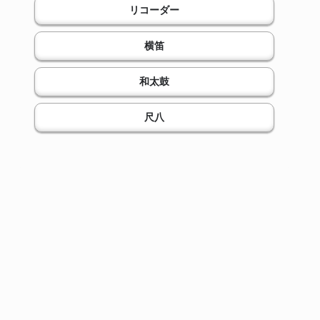
リコーダー
横笛
和太鼓
尺八