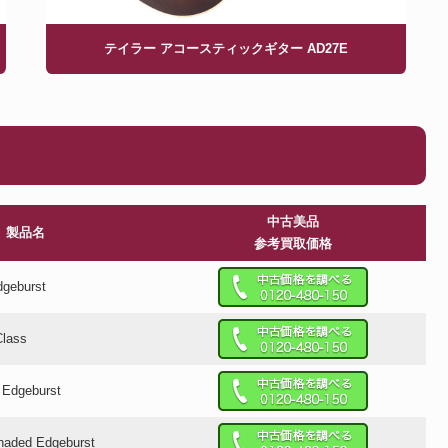
テイラー アコースティックギター AD27E
中古美品
製品名
参考買取価格
geburst
Class
 Edgeburst
haded Edgeburst